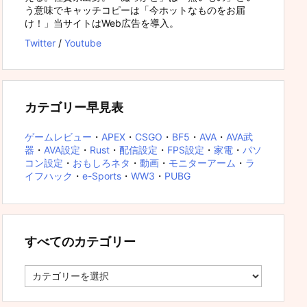
う意味でキャッチコピーは「今ホットなものをお届
け！」当サイトはWeb広告を導入。
Twitter
/
Youtube
カテゴリー早見表
ゲームレビュー
・
APEX
・
CSGO
・
BF5
・
AVA
・
AVA武
器
・
AVA設定
・
Rust
・
配信設定
・
FPS設定
・
家電
・
パソ
コン設定
・
おもしろネタ
・
動画
・
モニターアーム
・
ラ
イフハック
・
e-Sports
・
WW3
・
PUBG
すべてのカテゴリー
す
べ
て