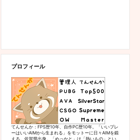
プロフィール
てんせんか：FPS歴10年、自作PC歴10年。「いいプレ
ーはいいAIMから生まれる」をモットーに日々AIMを鍛
える。佐賀県出身。「ぬっかと」は「熱いもの」とい