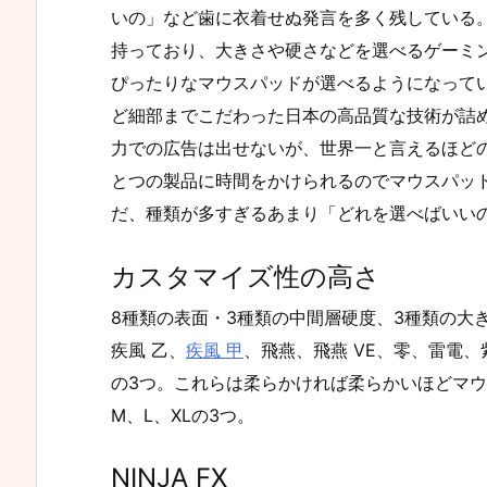
いの」など歯に衣着せぬ発言を多く残している
持っており、大きさや硬さなどを選べるゲーミン
ぴったりなマウスパッドが選べるようになって
ど細部までこだわった日本の高品質な技術が詰
力での広告は出せないが、世界一と言えるほど
とつの製品に時間をかけられるのでマウスパッ
だ、種類が多すぎるあまり「どれを選べばいい
カスタマイズ性の高さ
8種類の表面・3種類の中間層硬度、3種類の大
疾風 乙、
疾風 甲
、飛燕、飛燕 VE、零、雷電、紫
の3つ。これらは柔らかければ柔らかいほどマ
M、L、XLの3つ。
NINJA FX