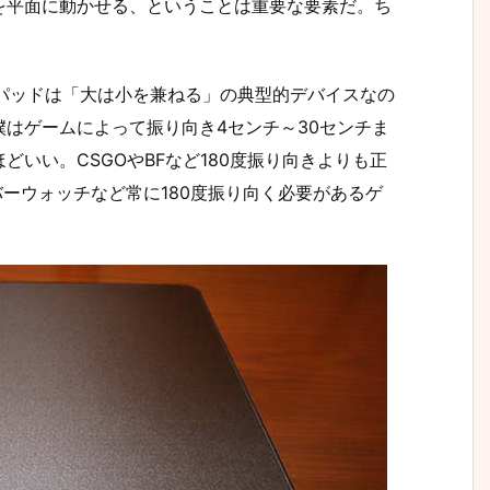
を平面に動かせる、ということは重要な要素だ。ち
パッドは「大は小を兼ねる」の典型的デバイスなの
はゲームによって振り向き4センチ～30センチま
いい。CSGOやBFなど180度振り向きよりも正
バーウォッチなど常に180度振り向く必要があるゲ