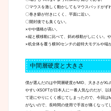
〇マウスを激しく動かしてもマウスパッドがず
〇巻き癖が付きにくく、平面に近い。
〇開封後でも臭くない。
×やや価格が高い。
×縦と横移動に比べて、斜め移動がしにくい。
×机全体を覆う横90センチの超特大モデルや端
中間層硬度と大きさ
僕が選んだのは中間層硬度がMID、大きさがX
やすいXSOFTが日本人に一番人気なのだが、以前僕
て逆にやりにくく感じてしまったので、今回はMI
がないので、長時間の使用で手首が痛くなって