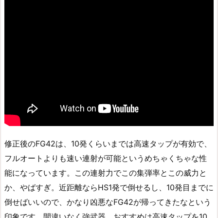
修正後のFG42は、10発くらいまでは高速タップが有効で、
フルオートよりも速い連射が可能というめちゃくちゃな性
能になっています。この連射力でこの集弾率とこの威力と
か、やばすぎ。近距離ならHS1発で倒せるし、10発目までに
倒せばいいので、かなり凶悪なFG42が帰ってきたなという
印象です。間違いなく強武器。おすすめは高速タップを10