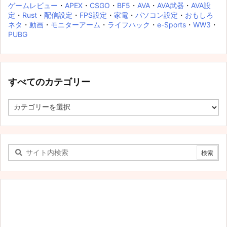
ゲームレビュー
・
APEX
・
CSGO
・
BF5
・
AVA
・
AVA武器
・
AVA設
定
・
Rust
・
配信設定
・
FPS設定
・
家電
・
パソコン設定
・
おもしろ
ネタ
・
動画
・
モニターアーム
・
ライフハック
・
e-Sports
・
WW3
・
PUBG
すべてのカテゴリー
す
べ
て
の
カ
テ
ゴ
リ
ー