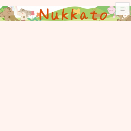


メニュ

サイド

前へ

次へ

検索