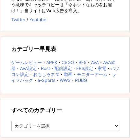
う意味でキャッチコピーは「今ホットなものをお届
け！」当サイトはWeb広告を導入。
Twitter
/
Youtube
カテゴリー早見表
ゲームレビュー
・
APEX
・
CSGO
・
BF5
・
AVA
・
AVA武
器
・
AVA設定
・
Rust
・
配信設定
・
FPS設定
・
家電
・
パソ
コン設定
・
おもしろネタ
・
動画
・
モニターアーム
・
ラ
イフハック
・
e-Sports
・
WW3
・
PUBG
すべてのカテゴリー
す
べ
て