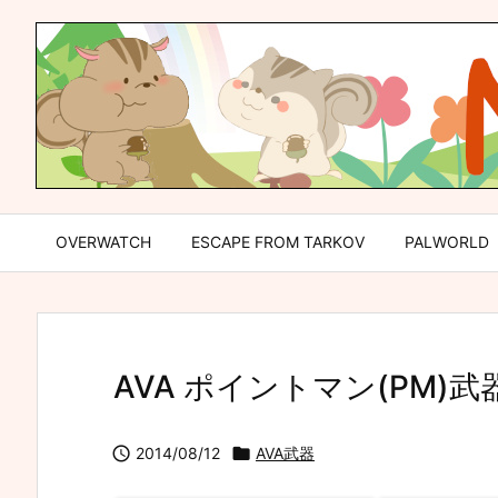
OVERWATCH
ESCAPE FROM TARKOV
PALWORLD
AVA ポイントマン(PM

2014/08/12

AVA武器