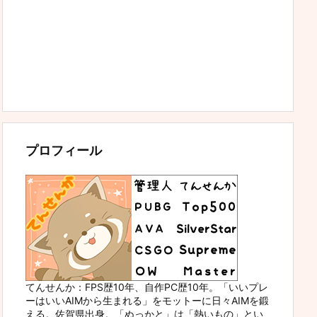
プロフィール
てんせんか：FPS歴10年、自作PC歴10年。「いいプレ
ーはいいAIMから生まれる」をモットーに日々AIMを鍛
える。佐賀県出身。「ぬっかと」は「熱いもの」とい