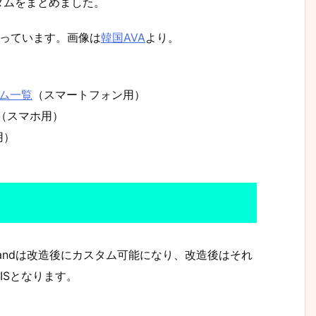
タムをまとめました。
になっています。画像は
韓国AVA
より。
タム一覧
（スマートフォン用）
（スマホ用）
用）
 Commandは改造後にカスタム可能になり、改造後はそれ
2 RISとなります。