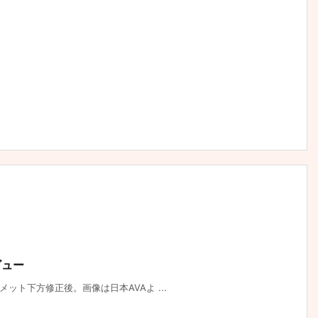
ビュー
ルメット下方修正後。画像は日本AVAよ ...