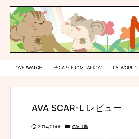
OVERWATCH
ESCAPE FROM TARKOV
PALWORLD
AVA SCAR-L レビュー

2014/01/09

AVA武器