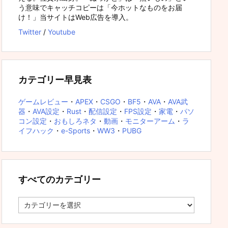
う意味でキャッチコピーは「今ホットなものをお届
け！」当サイトはWeb広告を導入。
Twitter
/
Youtube
カテゴリー早見表
ゲームレビュー
・
APEX
・
CSGO
・
BF5
・
AVA
・
AVA武
器
・
AVA設定
・
Rust
・
配信設定
・
FPS設定
・
家電
・
パソ
コン設定
・
おもしろネタ
・
動画
・
モニターアーム
・
ラ
イフハック
・
e-Sports
・
WW3
・
PUBG
すべてのカテゴリー
す
べ
て