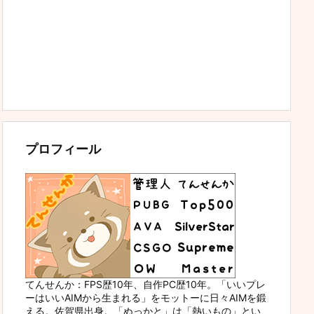
プロフィール
てんせんか：FPS歴10年、自作PC歴10年。「いいプレ
ーはいいAIMから生まれる」をモットーに日々AIMを鍛
える。佐賀県出身。「ぬっかと」は「熱いもの」とい