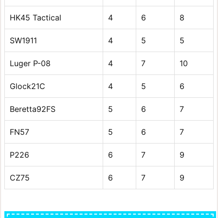
HK45 Tactical
4
6
8
SW1911
4
5
5
Luger P-08
4
7
10
Glock21C
4
5
6
Beretta92FS
5
6
7
FN57
5
6
7
P226
6
7
9
CZ75
6
7
9