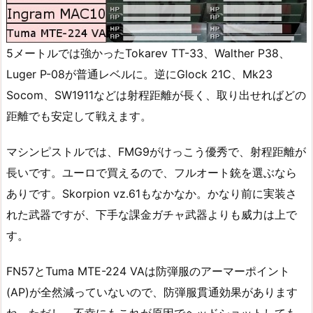
5メートルでは強かったTokarev TT-33、Walther P38、
Luger P-08が普通レベルに。逆にGlock 21C、Mk23
Socom、SW1911などは射程距離が長く、取り出せればどの
距離でも安定して戦えます。
マシンピストルでは、FMG9がけっこう優秀で、射程距離が
長いです。ユーロで買えるので、フルオート銃を選ぶなら
ありです。Skorpion vz.61もなかなか。かなり前に実装さ
れた武器ですが、下手な課金ガチャ武器よりも威力は上で
す。
FN57とTuma MTE-224 VAは防弾服のアーマーポイント
(AP)が全然減っていないので、防弾服貫通効果があります
ね。ただし、不幸にもこれが原因でヘッドショットしても