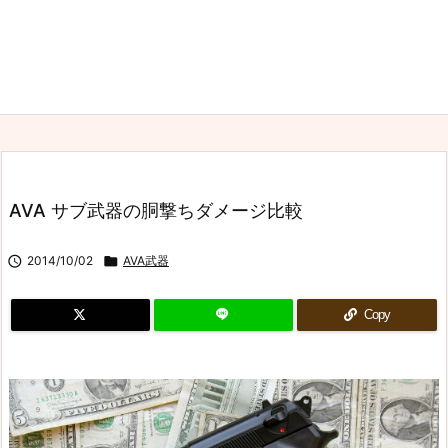
AVA サブ武器の胴撃ちダメージ比較

2014/10/02

AVA武器
Copy