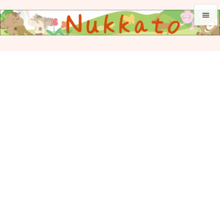


メニュ

サイド

前へ

次へ

検索