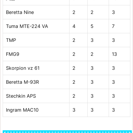
Beretta Nine
2
2
3
Tuma MTE-224 VA
4
5
7
TMP
2
3
3
FMG9
2
2
13
Skorpion vz 61
2
3
3
Beretta M-93R
2
3
3
Stechkin APS
2
3
3
Ingram MAC10
3
3
3