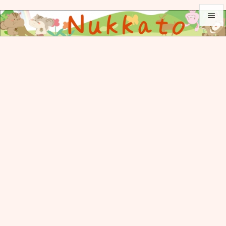


メニュ

サイド

前へ

次へ

検索