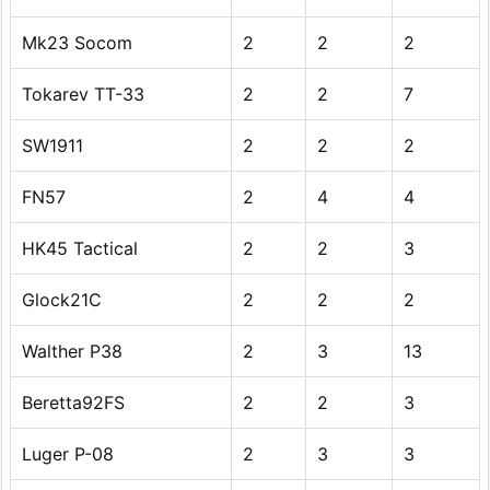
Mk23 Socom
2
2
2
Tokarev TT-33
2
2
7
SW1911
2
2
2
FN57
2
4
4
HK45 Tactical
2
2
3
Glock21C
2
2
2
Walther P38
2
3
13
Beretta92FS
2
2
3
Luger P-08
2
3
3