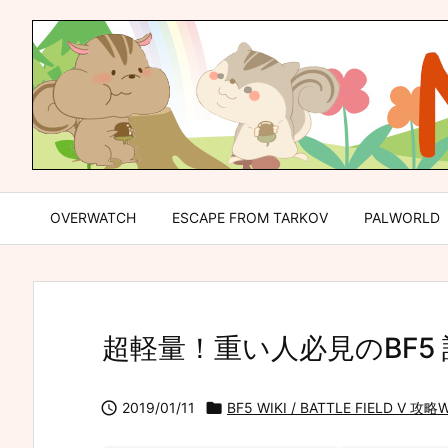
OVERWATCH
ESCAPE FROM TARKOV
PALWORLD
超軽量！重い人必見のBF5

2019/01/11

BF5 WIKI / BATTLE FIELD V 攻略W