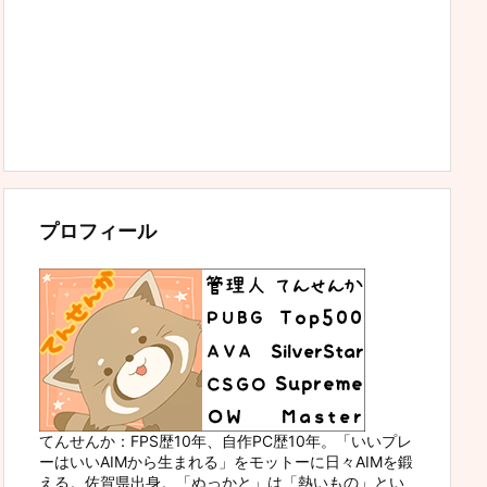
プロフィール
てんせんか：FPS歴10年、自作PC歴10年。「いいプレ
ーはいいAIMから生まれる」をモットーに日々AIMを鍛
える。佐賀県出身。「ぬっかと」は「熱いもの」とい