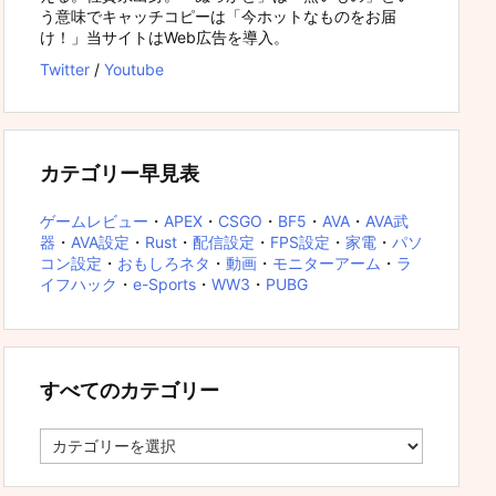
う意味でキャッチコピーは「今ホットなものをお届
け！」当サイトはWeb広告を導入。
Twitter
/
Youtube
カテゴリー早見表
ゲームレビュー
・
APEX
・
CSGO
・
BF5
・
AVA
・
AVA武
器
・
AVA設定
・
Rust
・
配信設定
・
FPS設定
・
家電
・
パソ
コン設定
・
おもしろネタ
・
動画
・
モニターアーム
・
ラ
イフハック
・
e-Sports
・
WW3
・
PUBG
すべてのカテゴリー
す
べ
て