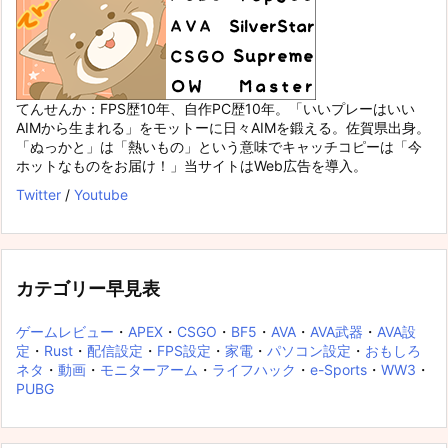
てんせんか：FPS歴10年、自作PC歴10年。「いいプレーはいい
AIMから生まれる」をモットーに日々AIMを鍛える。佐賀県出身。
「ぬっかと」は「熱いもの」という意味でキャッチコピーは「今
ホットなものをお届け！」当サイトはWeb広告を導入。
Twitter
/
Youtube
カテゴリー早見表
ゲームレビュー
・
APEX
・
CSGO
・
BF5
・
AVA
・
AVA武器
・
AVA設
定
・
Rust
・
配信設定
・
FPS設定
・
家電
・
パソコン設定
・
おもしろ
ネタ
・
動画
・
モニターアーム
・
ライフハック
・
e-Sports
・
WW3
・
PUBG