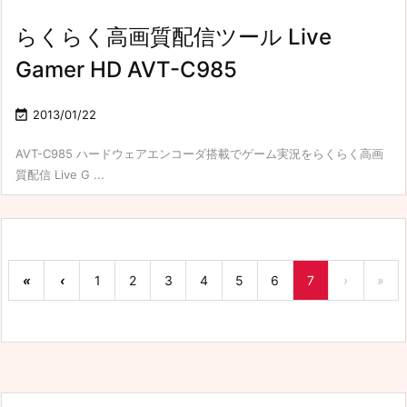
らくらく高画質配信ツール Live
Gamer HD AVT-C985

2013/01/22
AVT-C985 ハードウェアエンコーダ搭載でゲーム実況をらくらく高画
質配信 Live G ...
«
‹
1
2
3
4
5
6
7
›
»