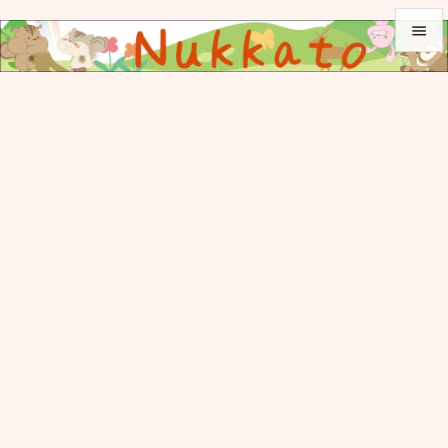


メニュ

サイド

前へ

次へ

検索