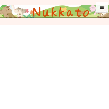


メニュ

サイド

前へ

次へ

検索