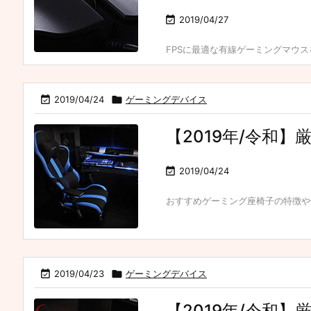

2019/04/27
FPSに最適な有線ゲーミングマウス

2019/04/24

ゲーミングデバイス
【2019年/令和

2019/04/24
おすすめゲーミング座椅子の特徴や仕

2019/04/23

ゲーミングデバイス
【2019年/令和