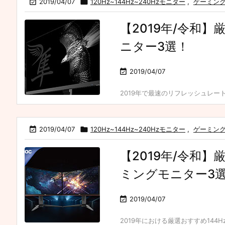

2019/04/07

120Hz~144Hz~240Hzモニター
,
ゲーミン
【2019年/令和】
ニター3選！

2019/04/07
2019年で最速のリフレッシュレート

2019/04/07

120Hz~144Hz~240Hzモニター
,
ゲーミン
【2019年/令和】
ミングモニター3

2019/04/07
2019年における厳選おすすめ144