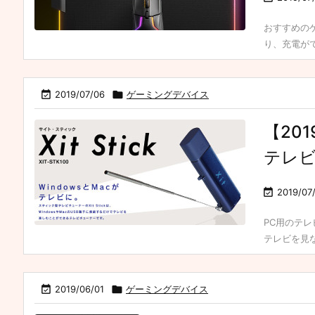
おすすめの
り、充電ができ

2019/07/06

ゲーミングデバイス
【20
テレ

2019/07
PC用のテ
テレビを見な 

2019/06/01

ゲーミングデバイス