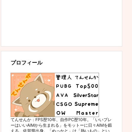
プロフィール
てんせんか：FPS歴10年、自作PC歴10年。「いいプレ
ーはいいAIMから生まれる」をモットーに日々AIMを鍛
える。佐賀県出身。「ぬっかと」は「熱いもの」とい