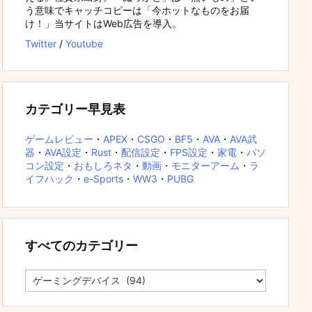
う意味でキャッチコピーは「今ホットなものをお届
け！」当サイトはWeb広告を導入。
Twitter
/
Youtube
カテゴリー早見表
ゲームレビュー
・
APEX
・
CSGO
・
BF5
・
AVA
・
AVA武
器
・
AVA設定
・
Rust
・
配信設定
・
FPS設定
・
家電
・
パソ
コン設定
・
おもしろネタ
・
動画
・
モニターアーム
・
ラ
イフハック
・
e-Sports
・
WW3
・
PUBG
すべてのカテゴリー
す
べ
て