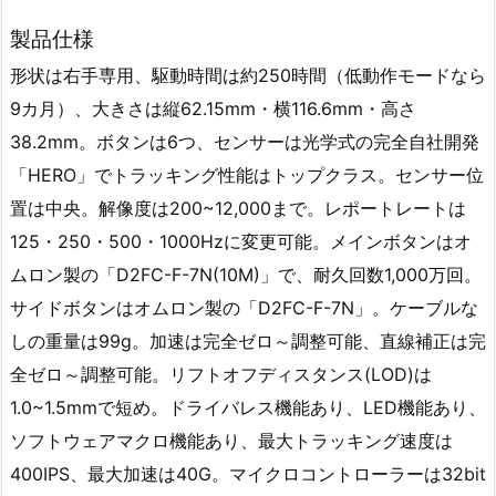
製品仕様
形状は右手専用、駆動時間は約250時間（低動作モードなら
9カ月）、大きさは縦62.15mm・横116.6mm・高さ
38.2mm。ボタンは6つ、センサーは光学式の完全自社開発
「HERO」でトラッキング性能はトップクラス。センサー位
置は中央。解像度は200~12,000まで。レポートレートは
125・250・500・1000Hzに変更可能。メインボタンはオ
ムロン製の「D2FC-F-7N(10M)」で、耐久回数1,000万回。
サイドボタンはオムロン製の「D2FC-F-7N」。ケーブルな
しの重量は99g。加速は完全ゼロ～調整可能、直線補正は完
全ゼロ～調整可能。リフトオフディスタンス(LOD)は
1.0~1.5mmで短め。ドライバレス機能あり、LED機能あり、
ソフトウェアマクロ機能あり、最大トラッキング速度は
400IPS、最大加速は40G。マイクロコントローラーは32bit