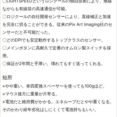
〇LIGHTSPEEDというロジクールの独自技術により、無線
ながらも有線並の高速通信が可能。
〇ロジクールの自社開発センサーにより、直線補正と加速
を完全に切ることができる。従来のPix Art Imaging社のセ
ンサーだと不可能だった。
〇どのDPIでも安定動作するトップクラスのセンサー。
〇メインボタンに高耐久で定番のオムロン製スイッチを採
用。
〇保証が2年間と手厚い。壊れてもすぐ送ってくれる。
短所
×やや重い。単四変換スペーサーを使っても100gほど。
×マウス後方に重量が片寄る。
×電池だと維持費がかかる。エネループだとやや重くなる。
そのかわり経年劣化はしにくくて電池持ちもいい。