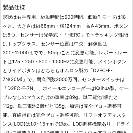
製品仕様
形状は右手専用、駆動時間は500時間、低動作モードは18
ヶ月。大きさは縦68mm・横124mm・高さ43mm。ボタン
は6つ、センサーは光学式・「HERO」でトラッキング性能
はトップクラス。センサー位置は中央。解像度は
200~12000までで、50dpiごとに変更可能。レポートレー
トは125・250・500・1000Hzに変更可能。メインボタン
とサイドボタンはどちらもオムロン製の「D2FC-F-
7N(20M)」で、耐久回数2000万回。センタースイッチは
「D2FC-F-7N」、ホイールエンコーダーはKaihua製。ケー
ブルなしのマウスだけの重量は89g。単三電池1個だと
112g。単三電池2個だと135g。加速は完全ゼロ～調整可
能、直線補正は完全ゼロ～調整可能。リフトオフディスタ
ンス(LOD)は1.0~1.5mmで短め。LOD調整機能あり、ドライ
バレス機能あり、LED機能あり、ソフトウェアマクロ機能