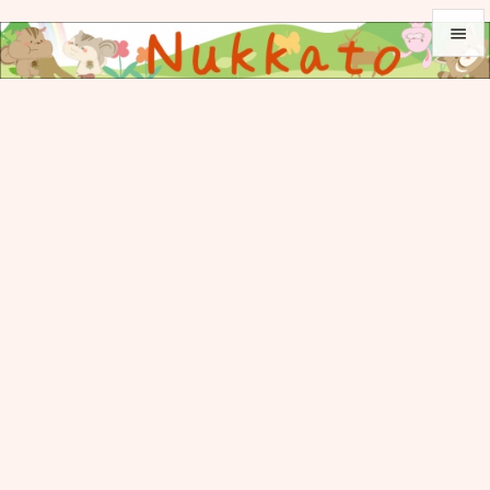


メニュ

サイド

前へ

次へ

検索