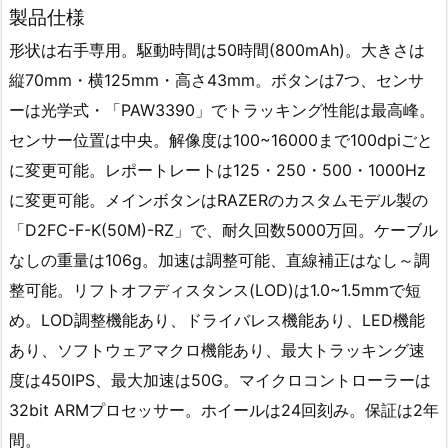
製品仕様
形状は右手専用。駆動時間は50時間(800mAh)。大きさは
縦70mm・横125mm・高さ43mm。ボタンは7つ、センサ
ーは光学式・「PAW3390」でトラッキング性能は最高峰。
センサー位置は中央。解像度は100~16000まで100dpiごと
に変更可能。レポートレートは125・250・500・1000Hz
に変更可能。メインボタンはRAZERのカスタムモデル製の
「D2FC-F-K(50M)-RZ」で、耐久回数5000万回。ケーブル
なしの重量は106g。加速は調整可能、直線補正はなし～調
整可能。リフトオフディスタンス(LOD)は1.0~1.5mmで短
め。LOD調整機能あり、ドライバレス機能あり、LED機能
あり、ソフトウェアマクロ機能あり、最大トラッキング速
度は450IPS、最大加速は50G。マイクロコントローラーは
32bit ARMプロセッサー。ホイールは24回刻み。保証は2年
間。