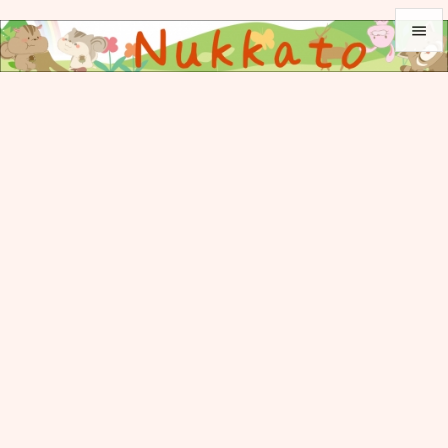


メニュ

サイド

前へ

次へ

検索