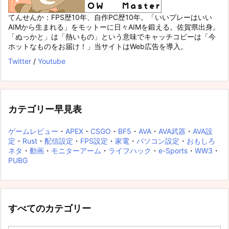
てんせんか：FPS歴10年、自作PC歴10年。「いいプレーはいい
AIMから生まれる」をモットーに日々AIMを鍛える。佐賀県出身。
「ぬっかと」は「熱いもの」という意味でキャッチコピーは「今
ホットなものをお届け！」当サイトはWeb広告を導入。
Twitter
/
Youtube
カテゴリー早見表
ゲームレビュー
・
APEX
・
CSGO
・
BF5
・
AVA
・
AVA武器
・
AVA設
定
・
Rust
・
配信設定
・
FPS設定
・
家電
・
パソコン設定
・
おもしろ
ネタ
・
動画
・
モニターアーム
・
ライフハック
・
e-Sports
・
WW3
・
PUBG
すべてのカテゴリー