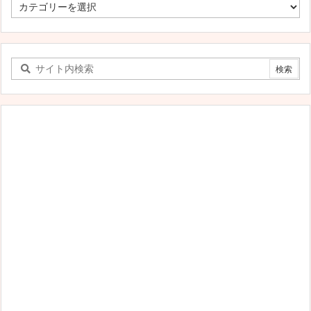
す
べ
て
の
カ
テ
ゴ
リ
ー