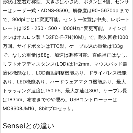
形状は左右対称型、大きさは小さめ、ボタンは8個、センサ
ーはレーザー式・ADNS-9500。解像度は90~5670dpiまで
で、90dpiごとに変更可能。センサー位置は中央、レポート
レートは125・250・500・1000Hzに変更可能。メインボ
タンはオムロン製「D2FC-F-7N(10M)」で、耐久回数1000
万回。サイドボタンはTTC製。ケーブル込の重量は133g
で、なしの重量は88g。加速は調整可能、直線補正はなし、
リフトオフディスタンス(LOD)は1~2mm、マウスパッド最
適化機能なし、LOD自動調整機能あり、ドライバレス機能
あり、LED機能あり、ハードウェアマクロ機能あり、最大
トラッキング速度は150IPS、最大加速は30G、ケーブル長
は183cm、布巻きでやや硬め。USBコントローラーは
MC9S08JM16、8bitプロセッサ。
Senseiとの違い