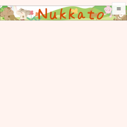


メニュ

サイド

前へ

次へ

検索