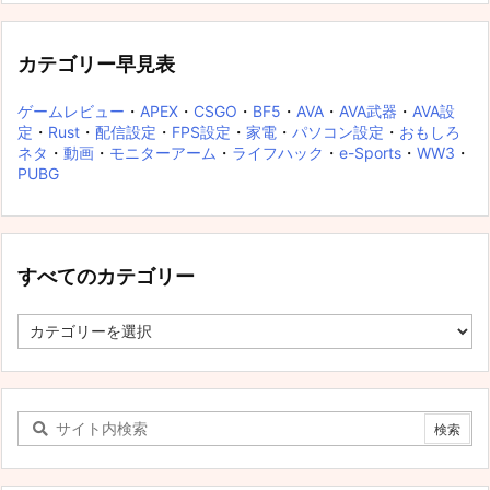
カテゴリー早見表
ゲームレビュー
・
APEX
・
CSGO
・
BF5
・
AVA
・
AVA武器
・
AVA設
定
・
Rust
・
配信設定
・
FPS設定
・
家電
・
パソコン設定
・
おもしろ
ネタ
・
動画
・
モニターアーム
・
ライフハック
・
e-Sports
・
WW3
・
PUBG
すべてのカテゴリー
す
べ
て
の
カ
テ
ゴ
リ
ー