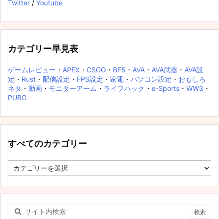
Twitter
/
Youtube
カテゴリー早見表
ゲームレビュー
・
APEX
・
CSGO
・
BF5
・
AVA
・
AVA武器
・
AVA設
定
・
Rust
・
配信設定
・
FPS設定
・
家電
・
パソコン設定
・
おもしろ
ネタ
・
動画
・
モニターアーム
・
ライフハック
・
e-Sports
・
WW3
・
PUBG
すべてのカテゴリー
す
べ
て
の
カ
テ