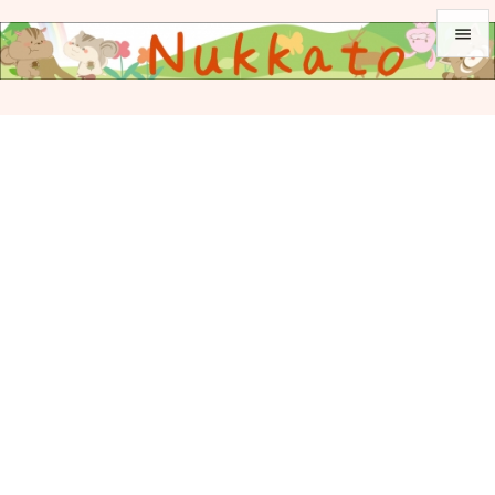


メニュ

サイド

前へ

次へ

検索