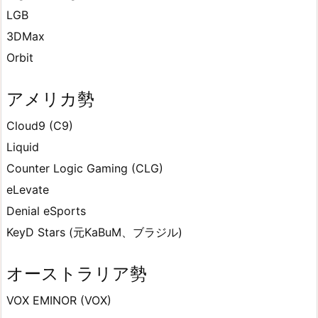
LGB
3DMax
Orbit
アメリカ勢
Cloud9 (C9)
Liquid
Counter Logic Gaming (CLG)
eLevate
Denial eSports
KeyD Stars (元KaBuM、ブラジル)
オーストラリア勢
VOX EMINOR (VOX)