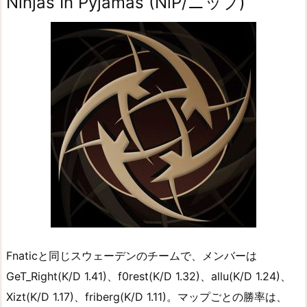
Ninjas In Pyjamas (NiP/ニップ)
Fnaticと同じスウェーデンのチームで、メンバーは
GeT_Right(K/D 1.41)、f0rest(K/D 1.32)、allu(K/D 1.24)、
Xizt(K/D 1.17)、friberg(K/D 1.11)。マップごとの勝率は、