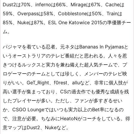
Dust2は70%、infernoは66%、Mirageは67%、Cacheは
59%、Overpassは58%、Cobblestoneは50%、Trainは
85%、Nukeは87%。ESL One Katowice 2015の準優勝チー
ム。
パジャマを着ている忍者。元ネタはBananas In Pyjamasと
いうオーストラリアのテレビ番組だと思われる。人々を惹
きつけるルックスと実力を兼ね備えた超人気チームで、プ
ロゲーマーのチームとしては珍しく、メンバーのテレビ映
りがいい。GeT_Right、f0rest、alluなど、非常に個人技が
高い選手が集まっており、CSの過去作でも優秀な成績を残
したプレイヤーが多い。ただし、ファンが多すぎるせい
か、CSGO Loungeではいつも実力以上のBet率になるの
で、注意が必要。ちなみにHeatoNがコーチをしている。得
意マップはDust2、Nukeなど。