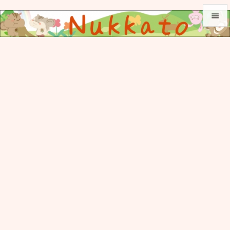


メニュ

サイド

前へ

次へ

検索