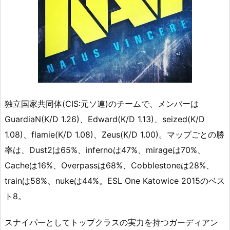
独立国家共同体(CIS:元ソ連)のチームで、メンバーは
GuardiaN(K/D 1.26)、Edward(K/D 1.13)、seized(K/D
1.08)、flamie(K/D 1.08)、Zeus(K/D 1.00)。マップごとの勝
率は、Dust2は65%、infernoは47%、mirageは70%、
Cacheは16%、Overpassは68%、Cobblestoneは28%、
trainは58%、nukeは44%。ESL One Katowice 2015のベス
ト8。
スナイパーとしてトップクラスの実力を持つガーディアン