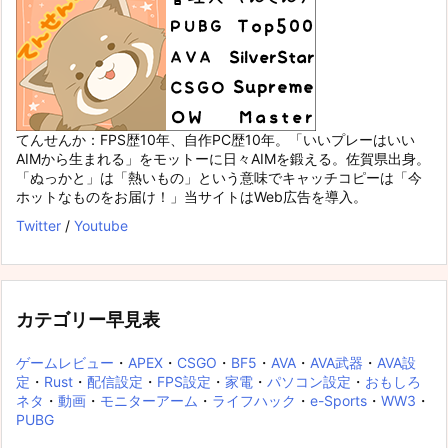
てんせんか：FPS歴10年、自作PC歴10年。「いいプレーはいい
AIMから生まれる」をモットーに日々AIMを鍛える。佐賀県出身。
「ぬっかと」は「熱いもの」という意味でキャッチコピーは「今
ホットなものをお届け！」当サイトはWeb広告を導入。
Twitter
/
Youtube
カテゴリー早見表
ゲームレビュー
・
APEX
・
CSGO
・
BF5
・
AVA
・
AVA武器
・
AVA設
定
・
Rust
・
配信設定
・
FPS設定
・
家電
・
パソコン設定
・
おもしろ
ネタ
・
動画
・
モニターアーム
・
ライフハック
・
e-Sports
・
WW3
・
PUBG