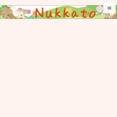


メニュ

サイド

前へ

次へ

検索