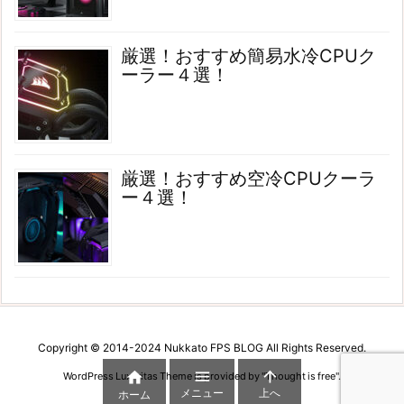
厳選！おすすめ簡易水冷CPUク
ーラー４選！
厳選！おすすめ空冷CPUクーラ
ー４選！
Copyright © 2014-2024 Nukkato FPS BLOG All Rights Reserved.



WordPress Luxeritas Theme is provided by "
Thought is free
".
メニュー
上へ
ホーム