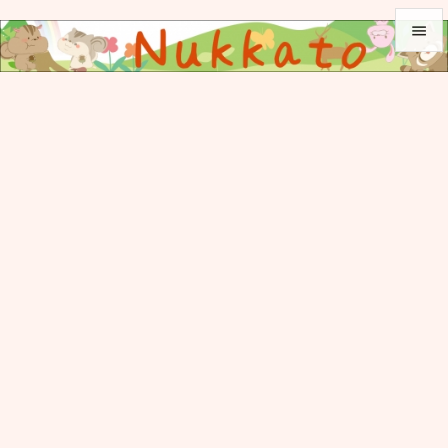


メニュ

サイド

前へ

次へ

検索