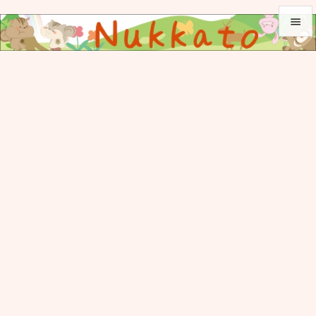


メニュ

サイド

前へ

次へ

検索