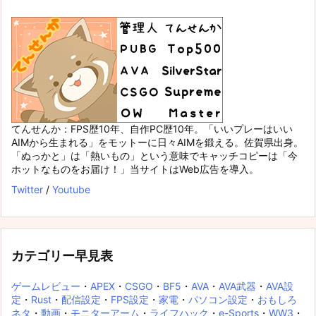
てんせんか：FPS歴10年、自作PC歴10年。「いいプレーはいい
AIMから生まれる」をモットーに日々AIMを鍛える。佐賀県出身。
「ぬっかと」は「熱いもの」という意味でキャッチコピーは「今
ホットなものをお届け！」当サイトはWeb広告を導入。
Twitter
/
Youtube
カテゴリー早見表
ゲームレビュー
・
APEX
・
CSGO
・
BF5
・
AVA
・
AVA武器
・
AVA設
定
・
Rust
・
配信設定
・
FPS設定
・
家電
・
パソコン設定
・
おもしろ
ネタ
・
動画
・
モニターアーム
・
ライフハック
・
e-Sports
・
WW3
・