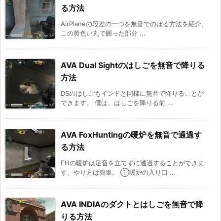
る方法
AirPlaneの段差の一つを無音でのぼる方法を紹介。
この黄色い丸で囲った部分 ...
AVA Dual Sightのはしごを無音で降りる
方法
DSのはしごもインドと同様に無音で降りることが
できます。 僕は、はしごを降りる前 ...
AVA FoxHuntingの暖炉を無音で通過す
る方法
FHの暖炉は足音を立てずに通過することができま
す。やり方は簡単。 ①暖炉の入り口 ...
AVA INDIAのダクトとはしごを無音で降
りる方法