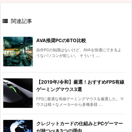

関連記事
AVA推奨PCのBTO比較
自作PCの知識はないけど、AVAを快適にできるよ
うなパソコンが欲しい。 そういう ...
【2019年/令和】厳選！おすすめFPS有線
ゲーミングマウス3選
FPSに最適な有線ゲーミングマウスを厳選した。マ
ウスは様々なメーカーから多種多様 ...
クレジットカードの仕組みとPCゲーマー
が持つべき3つの理由