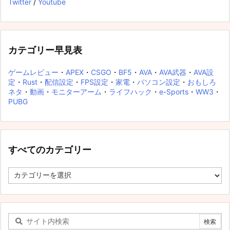
Twitter
/
Youtube
カテゴリー早見表
ゲームレビュー
・
APEX
・
CSGO
・
BF5
・
AVA
・
AVA武器
・
AVA設
定
・
Rust
・
配信設定
・
FPS設定
・
家電
・
パソコン設定
・
おもしろ
ネタ
・
動画
・
モニターアーム
・
ライフハック
・
e-Sports
・
WW3
・
PUBG
すべてのカテゴリー
す
べ
て
の
カ
テ