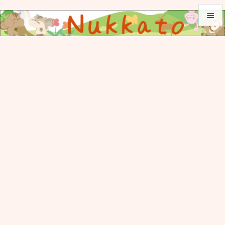


メニュ

サイド

前へ

次へ

検索