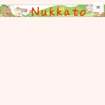


メニュ

サイド

前へ

次へ

検索