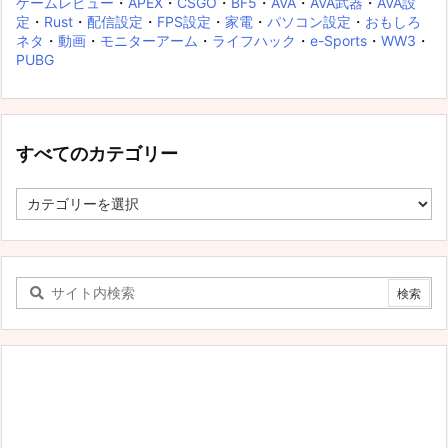
ゲームレビュー
・
APEX
・
CSGO
・
BF5
・
AVA
・
AVA武器
・
AVA設
定
・
Rust
・
配信設定
・
FPS設定
・
家電
・
パソコン設定
・
おもしろ
ネタ
・
動画
・
モニターアーム
・
ライフハック
・
e-Sports
・
WW3
・
PUBG
すべてのカテゴリー
す
べ
て
の
カ
テ
ゴ
リ
ー