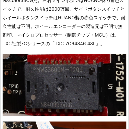
N8409934CGだ。左右メインボタンはHUANO製の青色ス
イッチで、耐久性能は2000万回。サイドボタンスイッチと
ホイールボタンスイッチはHUANO製の赤色スイッチで、耐
久性能は不明。ホイールエンコーダーの製造元は不明で無
刻印。マイクロプロセッサー（制御チップ・MCU）は、
TXC社製7Cシリーズの「TXC 7C64346 48L」。