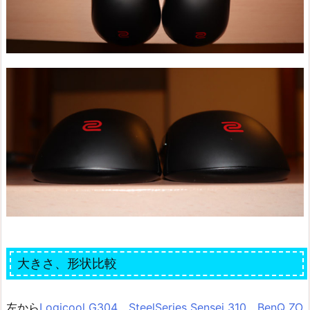
大きさ、形状比較
左から
Logicool G304
、
SteelSeries Sensei 310
、
BenQ ZO