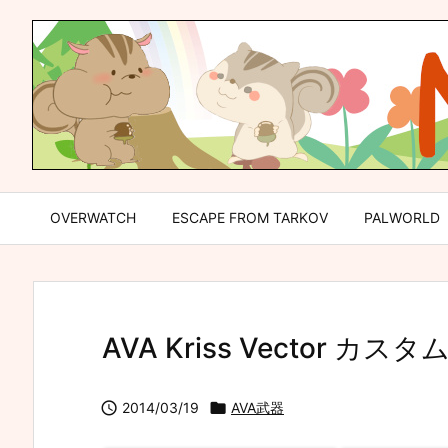
OVERWATCH
ESCAPE FROM TARKOV
PALWORLD
AVA Kriss Vector カ

2014/03/19

AVA武器