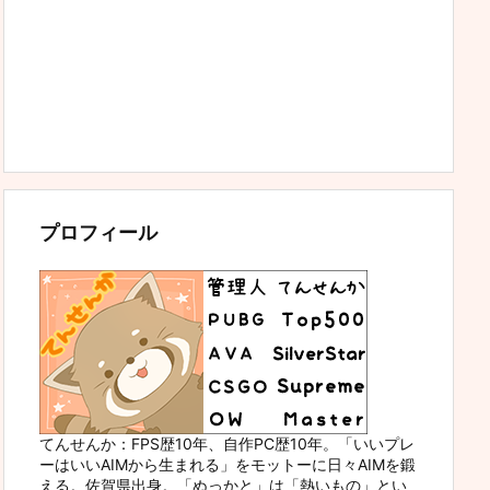
プロフィール
てんせんか：FPS歴10年、自作PC歴10年。「いいプレ
ーはいいAIMから生まれる」をモットーに日々AIMを鍛
える。佐賀県出身。「ぬっかと」は「熱いもの」とい