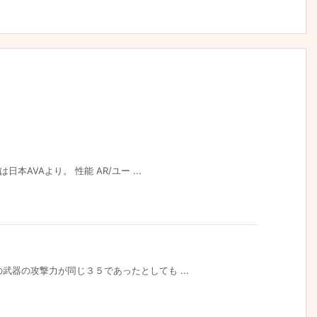
日本AVAより。 性能 AR/ユー ...
の武器の攻撃力が同じ３５であったとしても ...