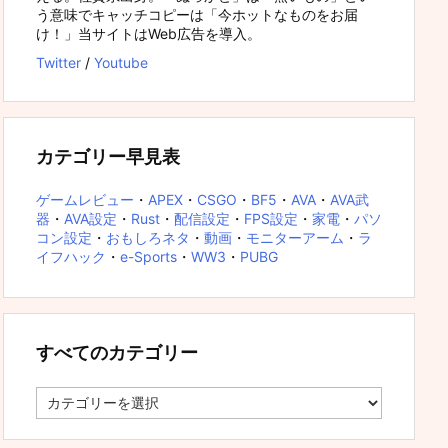
う意味でキャッチコピーは「今ホットなものをお届
け！」当サイトはWeb広告を導入。
Twitter
/
Youtube
カテゴリー早見表
ゲームレビュー
・
APEX
・
CSGO
・
BF5
・
AVA
・
AVA武
器
・
AVA設定
・
Rust
・
配信設定
・
FPS設定
・
家電
・
パソ
コン設定
・
おもしろネタ
・
動画
・
モニターアーム
・
ラ
イフハック
・
e-Sports
・
WW3
・
PUBG
すべてのカテゴリー
す
べ
て