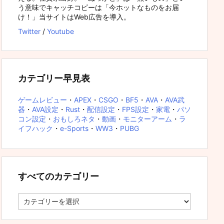
う意味でキャッチコピーは「今ホットなものをお届
け！」当サイトはWeb広告を導入。
Twitter
/
Youtube
カテゴリー早見表
ゲームレビュー
・
APEX
・
CSGO
・
BF5
・
AVA
・
AVA武
器
・
AVA設定
・
Rust
・
配信設定
・
FPS設定
・
家電
・
パソ
コン設定
・
おもしろネタ
・
動画
・
モニターアーム
・
ラ
イフハック
・
e-Sports
・
WW3
・
PUBG
すべてのカテゴリー
す
べ
て