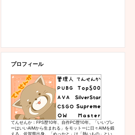
プロフィール
てんせんか：FPS歴10年、自作PC歴10年。「いいプレ
ーはいいAIMから生まれる」をモットーに日々AIMを鍛
える。佐賀県出身。「ぬっかと」は「熱いもの」とい