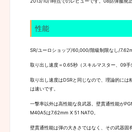
2013/10/1時点でのレビューです。08防弾服廃
性能
SR/ユーロショップ/60,000/階級制限なし/7.62mm
取り出し速度＝0.65秒（スキルマスター、09
取り出し速度はDSRと同じなので、理論的には
は速いです。
一撃率以外は高性能な良武器。壁貫通性能がPG
M40A5は7.62mm X 51 NATO。
壁貫通性能は弾の大きさではなく、その武器固