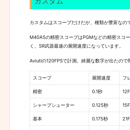
カスタム
カスタムはスコープだけだが、種類が豊富なの
M40A5の精密スコープはPGMなどの精密スコ
く、SR武器最速の展開速度になっています。
Aviutlの120FPSで計測。綺麗な数字が出た
スコープ
展開速度
フレ
精密
0.1秒
12F
シャープシューター
0.125秒
15F
基本
0.175秒
21F