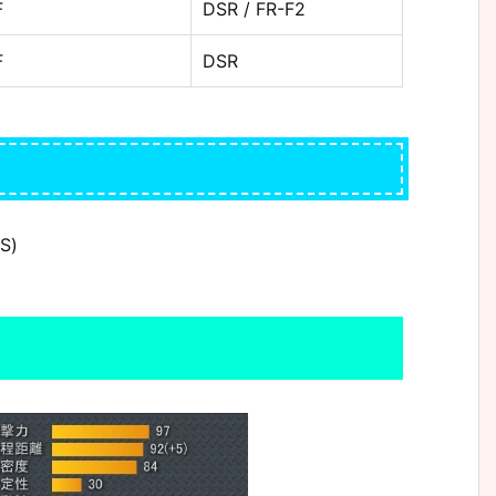
F
DSR / FR-F2
F
DSR
S)