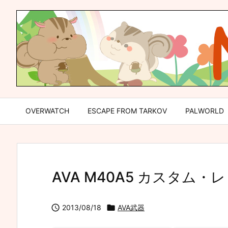
OVERWATCH
ESCAPE FROM TARKOV
PALWORLD
AVA M40A5 カスタム・

2013/08/18

AVA武器