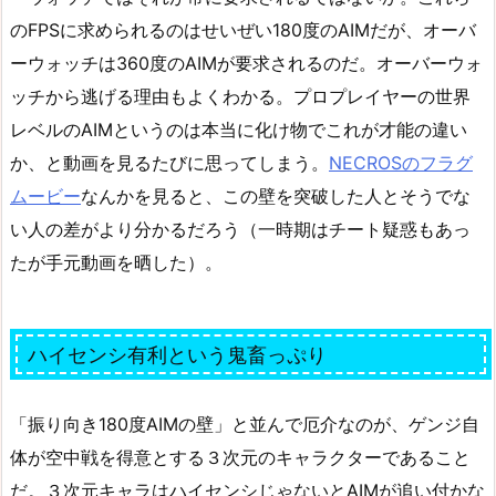
のFPSに求められるのはせいぜい180度のAIMだが、オーバ
ーウォッチは360度のAIMが要求されるのだ。オーバーウォ
ッチから逃げる理由もよくわかる。プロプレイヤーの世界
レベルのAIMというのは本当に化け物でこれが才能の違い
か、と動画を見るたびに思ってしまう。
NECROSのフラグ
ムービー
なんかを見ると、この壁を突破した人とそうでな
い人の差がより分かるだろう（一時期はチート疑惑もあっ
たが手元動画を晒した）。
ハイセンシ有利という鬼畜っぷり
「振り向き180度AIMの壁」と並んで厄介なのが、ゲンジ自
体が空中戦を得意とする３次元のキャラクターであること
だ。３次元キャラはハイセンシじゃないとAIMが追い付かな