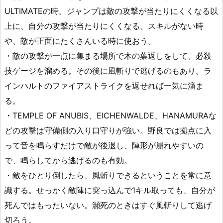
ULTIMATEの時。ジャンプは敵の攻撃が当たりにくくなる以
上に、自分の攻撃が当たりにくくなる。スキルがない時
や、敵が正面にたくさんいる時に使おう。
・敵の攻撃が一点に集まる場所で木の葉返しをして、必殺
技ゲージを溜める。その後に風斬りで逃げるのもあり。ラ
インハルトのファイアストライクを返せれば一気に溜ま
る。
・TEMPLE OF ANUBIS、EICHENWALDE、HANAMURAな
どの攻撃は守備側の入り口守りが強い。野良では拠点に入
って音を鳴らすだけで敵が後退し、陣形が崩れやすいの
で、鳴らしてから逃げるのも有効。
・敵をひとり倒したら、風斬りできるということを常に意
識する。せっかく敵陣に突っ込んで1キル取っても、自分が
死んではもったいない。瀕死のときはすぐ風斬りして逃げ
切ろう。