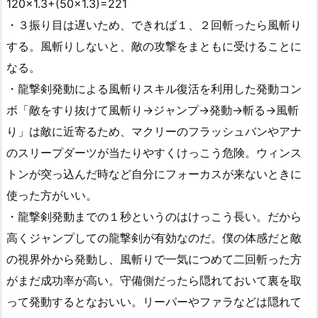
120×1.3+(50×1.3)=221
・３振り目は遅いため、できれば１、２回斬ったら風斬り
する。風斬りしないと、敵の攻撃をまともに受けることに
なる。
・龍撃剣発動による風斬りスキル復活を利用した発動コン
ボ「敵をすり抜けて風斬り→ジャンプ→発動→斬る→風斬
り」は敵に近寄るため、マクリーのフラッシュバンやアナ
のスリープダーツが当たりやすくけっこう危険。ウィンス
トンが突っ込んだ時など自分にフォーカスが来ないときに
使った方がいい。
・龍撃剣発動までの１秒というのはけっこう長い。だから
高くジャンプしての龍撃剣が有効なのだ。僕の体感だと敵
の視界外から発動し、風斬りで一気につめて二回斬った方
がまだ成功率が高い。守備側だったら隠れておいて裏を取
って発動するとなおいい。リーパーやファラなどは隠れて