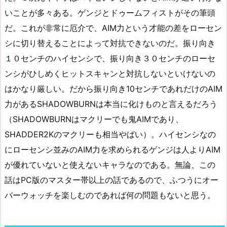
いことが多々ある。ゲンジとドゥームフィストがその筆頭
だ。これが非常に厄介で、AIM力という才能の差をローセン
シに切り替えることによって対抗できないのだ。振り向き
１０センチのハイセンシで、振り向き３０センチのローセ
ンシがひしめくヒットスキャンと対抗しないといけないの
はかなり厳しい。だから振り向き10センチであれだけのAIM
力があるSHADOWBURNは本当に化けものと言えるだろう
（SHADOWBURNはマクリーでも鬼AIMであり、
SHADDER2Kのマクリーも相当やばい）。ハイセンシなの
にローセンシ並みのAIM力を求められるゲンジは人よりAIM
が優れていないと使えないキャラなのである。無論、この
話はPC版のマスター帯以上の話であるので、ふつうにオー
バーウォッチを楽しむのであれば何の問題もないと思う。