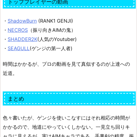
トッププレイヤーの動画
・
ShadowBurn
(RANK1 GENJI)
・
NECROS
（振り向きAIMの鬼）
・
SHADDER2K
(人気のYoutuber)
・
SEAGULL
(ゲンジの第一人者)
時間はかかるが、プロの動画を見て真似するのが上達への
近道。
まとめ
色々書いたが、ゲンジを使いこなすにはそれ相応の時間が
かかるので、地道にやっていくしかない。一見立ち回りキ
ャラに見えるが、実はAIMキャラである。手裏剣の精度、振