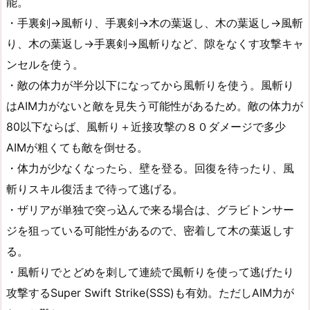
能。
・手裏剣→風斬り、手裏剣→木の葉返し、木の葉返し→風斬
り、木の葉返し→手裏剣→風斬りなど、隙をなくす攻撃キャ
ンセルを使う。
・敵の体力が半分以下になってから風斬りを使う。風斬り
はAIM力がないと敵を見失う可能性があるため。敵の体力が
80以下ならば、風斬り＋近接攻撃の８０ダメージで多少
AIMが粗くても敵を倒せる。
・体力が少なくなったら、壁を登る。回復を待ったり、風
斬りスキル復活まで待って逃げる。
・ザリアが単独で突っ込んで来る場合は、グラビトンサー
ジを狙っている可能性があるので、密着して木の葉返しす
る。
・風斬りでとどめを刺して連続で風斬りを使って逃げたり
攻撃するSuper Swift Strike(SSS)も有効。ただしAIM力が