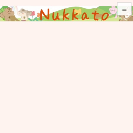


メニュ

サイド

前へ

次へ

検索