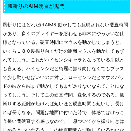
風斬りのAIM硬直が鬼門
風斬りにはどれだけAIMを動かしても反映されない硬直時間
があり、多くのプレイヤーを惑わせる非常にやっかいな仕
様となっている。硬直時間にマウスを動かしてしまうと、
いくら１８０度振り向くだけの距離マウスを動かしてもず
れてしまう。これがハイセンシキャラとなっている所以と
も言える。ハイセンシだと綺麗に振り向けなくてもプラス
で少し動かせばいいのに対し、ローセンシだとマウスパッ
ドの端から端まで動かしてもまだ足りないなんてことにな
ってしまう。そしてこの硬直時間、変化するのである。風
斬りする距離が短ければ短いほど硬直時間も短いし、長け
れば長くなる。問題は地面に付いた時で、体感ではけっこ
う長い間硬直する感じなので、一息ついてから振り向きは
じめるといいだろう。この硬直時間を理解しているかいな