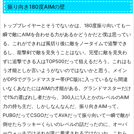
振り向き180度AIMの壁
トッププレイヤーとそうでないかは、180度振り向いても一
瞬で敵にAIMを合わせる力があるかどうかだと僕は思ってい
る。これができれば風切り後に敵をノータイムで追撃でき
るし、龍撃剣で敵を見失うことはない。完璧に敵を見失わ
ずに追撃できる人はTOP500だって狙えるだろう。これはも
う才能としか言いようがないのではないかと思う。メイン
がDPSでグランドマスター帯(PC版)に入っているなら間違
いなくあなたにはAIMの才能がある。グランドマスターだけ
で1%の選ばれし者だから、300人に1人とかのレベルのAIM
力の持ち主だ。しかしなんなんだ、振り向きAIMって。
PUBGだってCSGOだってAVAだって振り向いて一瞬で敵が
倒せたらラッキーくらいのレベルの話だったのに、オーバ
ーウォッチではそれが常に要求されるではないか。これら