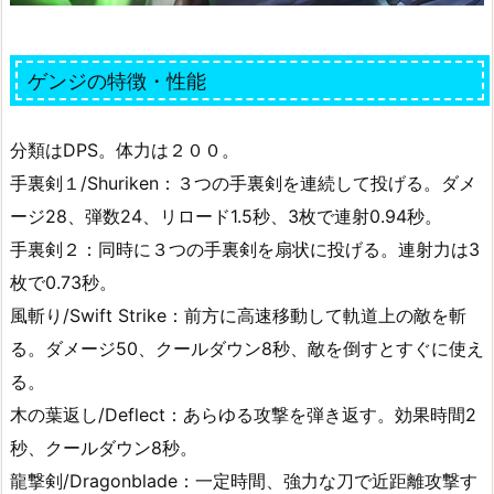
ゲンジの特徴・性能
分類はDPS。体力は２００。
手裏剣１/Shuriken：３つの手裏剣を連続して投げる。ダメ
ージ28、弾数24、リロード1.5秒、3枚で連射0.94秒。
手裏剣２：同時に３つの手裏剣を扇状に投げる。連射力は3
枚で0.73秒。
風斬り/Swift Strike：前方に高速移動して軌道上の敵を斬
る。ダメージ50、クールダウン8秒、敵を倒すとすぐに使え
る。
木の葉返し/Deflect：あらゆる攻撃を弾き返す。効果時間2
秒、クールダウン8秒。
龍撃剣/Dragonblade：一定時間、強力な刀で近距離攻撃す