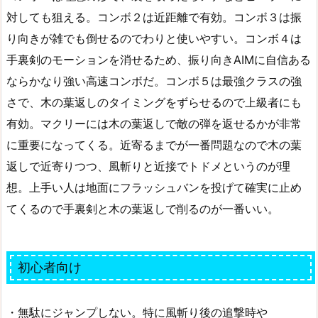
対しても狙える。コンボ２は近距離で有効。コンボ３は振
り向きが雑でも倒せるのでわりと使いやすい。コンボ４は
手裏剣のモーションを消せるため、振り向きAIMに自信ある
ならかなり強い高速コンボだ。コンボ５は最強クラスの強
さで、木の葉返しのタイミングをずらせるので上級者にも
有効。マクリーには木の葉返しで敵の弾を返せるかが非常
に重要になってくる。近寄るまでが一番問題なので木の葉
返しで近寄りつつ、風斬りと近接でトドメというのが理
想。上手い人は地面にフラッシュバンを投げて確実に止め
てくるので手裏剣と木の葉返しで削るのが一番いい。
初心者向け
・無駄にジャンプしない。特に風斬り後の追撃時や