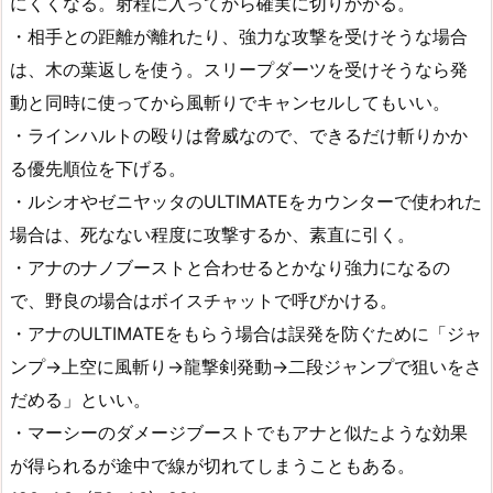
にくくなる。射程に入ってから確実に切りかかる。
・相手との距離が離れたり、強力な攻撃を受けそうな場合
は、木の葉返しを使う。スリープダーツを受けそうなら発
動と同時に使ってから風斬りでキャンセルしてもいい。
・ラインハルトの殴りは脅威なので、できるだけ斬りかか
る優先順位を下げる。
・ルシオやゼニヤッタのULTIMATEをカウンターで使われた
場合は、死なない程度に攻撃するか、素直に引く。
・アナのナノブーストと合わせるとかなり強力になるの
で、野良の場合はボイスチャットで呼びかける。
・アナのULTIMATEをもらう場合は誤発を防ぐために「ジャ
ンプ→上空に風斬り→龍撃剣発動→二段ジャンプで狙いをさ
だめる」といい。
・マーシーのダメージブーストでもアナと似たような効果
が得られるが途中で線が切れてしまうこともある。