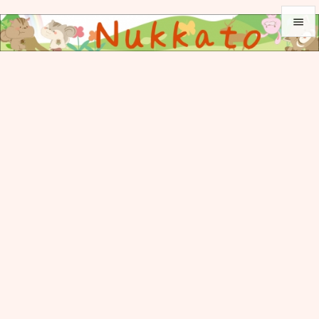


メニュ

サイド

前へ

次へ

検索