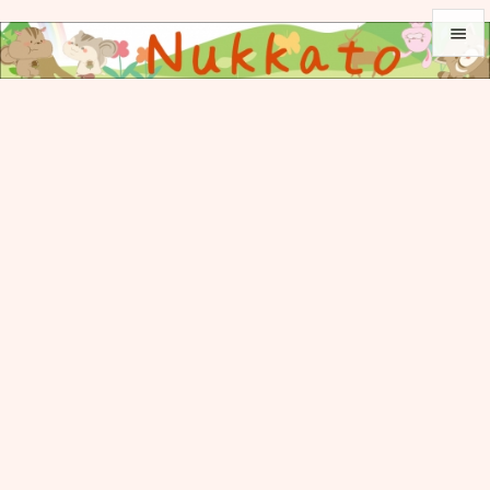


メニュ

サイド

前へ

次へ

検索