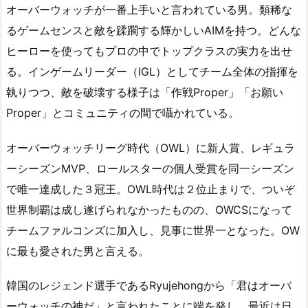
オーバーウォッチが一番上手いと言われている男。類稀な
るゲームセンスと敵を蹂躙する輝かしいAIMを持つ。どんな
ヒーローを使ってもプロの中でトップクラスの実力を出せ
る。インゲームリーダー（IGL）としてチーム全体の指揮を
執りつつ、敵を破壊する様子は「作戦Proper」「お願い
Proper」とコミュニティの間で囁かれている。
オーバーウォッチリーグ時代（OWL）に新人賞、レギュラ
ーシーズンMVP、ロールスターの個人受賞を同一シーズン
で唯一達成した３冠王。OWL時代は２位止まりで、ついぞ
世界制覇は成し遂げられなかったものの、OWCSになって
チームファルコンズに加入し、見事に世界一となった。OW
に最も愛された男と言える。
韓国のレジェンド選手であるRyujehongから「君はオーバ
ーウォッチの神だ」と言われたことに端を発し、最近は日