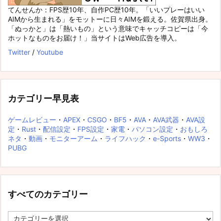
てんせんか：FPS歴10年、自作PC歴10年。「いいプレーはいい
AIMから生まれる」をモットーに日々AIMを鍛える。佐賀県出身。
「ぬっかと」は「熱いもの」という意味でキャッチコピーは「今
ホットなものをお届け！」当サイトはWeb広告を導入。
Twitter
/
Youtube
カテゴリー早見表
ゲームレビュー
・
APEX
・
CSGO
・
BF5
・
AVA
・
AVA武器
・
AVA設
定
・
Rust
・
配信設定
・
FPS設定
・
家電
・
パソコン設定
・
おもしろ
ネタ
・
動画
・
モニターアーム
・
ライフハック
・
e-Sports
・
WW3
・
PUBG
すべてのカテゴリー
す