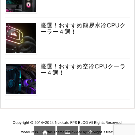
厳選！おすすめ簡易水冷CPUク
ーラー４選！
厳選！おすすめ空冷CPUクーラ
ー４選！
Copyright © 2014-2024 Nukkato FPS BLOG All Rights Reserved.



WordPress Luxeritas Theme is provided by "
Thought is free
".