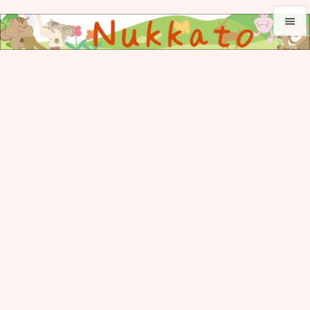


メニュ

サイド

前へ

次へ

検索