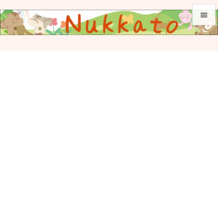


メニュ

サイド

前へ

次へ

検索