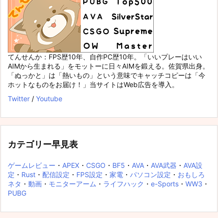
てんせんか：FPS歴10年、自作PC歴10年。「いいプレーはいい
AIMから生まれる」をモットーに日々AIMを鍛える。佐賀県出身。
「ぬっかと」は「熱いもの」という意味でキャッチコピーは「今
ホットなものをお届け！」当サイトはWeb広告を導入。
Twitter
/
Youtube
カテゴリー早見表
ゲームレビュー
・
APEX
・
CSGO
・
BF5
・
AVA
・
AVA武器
・
AVA設
定
・
Rust
・
配信設定
・
FPS設定
・
家電
・
パソコン設定
・
おもしろ
ネタ
・
動画
・
モニターアーム
・
ライフハック
・
e-Sports
・
WW3
・
PUBG