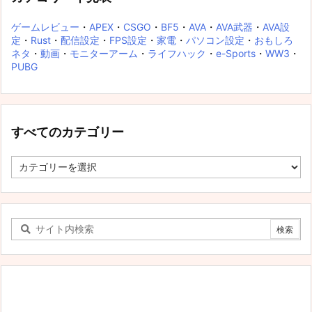
ゲームレビュー
・
APEX
・
CSGO
・
BF5
・
AVA
・
AVA武器
・
AVA設
定
・
Rust
・
配信設定
・
FPS設定
・
家電
・
パソコン設定
・
おもしろ
ネタ
・
動画
・
モニターアーム
・
ライフハック
・
e-Sports
・
WW3
・
PUBG
すべてのカテゴリー
す
べ
て
の
カ
テ
ゴ
リ
ー