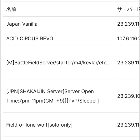
名前
サーバーI
Japan Vanilla
23.239.11
ACID CIRCUS REVO
107.6.116
[M]BattleFieldServer/starter/m4/kevlar/etc…
23.239.11
[JPN]SHAKAIJIN Server[Server Open
23.239.1
Time:7pm-11pm(GMT+9)][PvP/Sleeper]
Field of lone wolf[solo only]
23.239.1