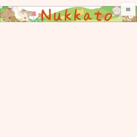


メニュ

サイド

前へ

次へ

検索