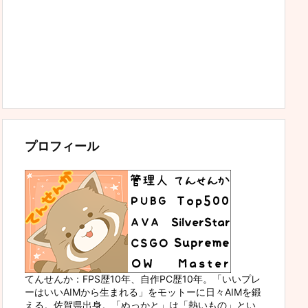
プロフィール
てんせんか：FPS歴10年、自作PC歴10年。「いいプレ
ーはいいAIMから生まれる」をモットーに日々AIMを鍛
える。佐賀県出身。「ぬっかと」は「熱いもの」とい