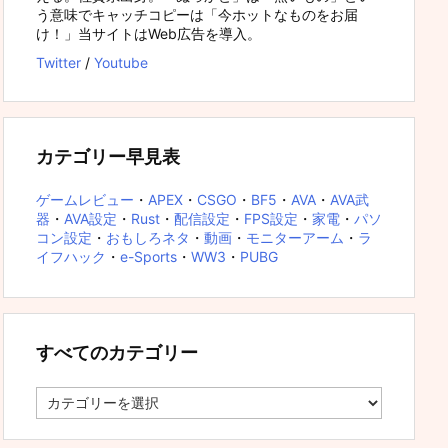
う意味でキャッチコピーは「今ホットなものをお届
け！」当サイトはWeb広告を導入。
Twitter
/
Youtube
カテゴリー早見表
ゲームレビュー
・
APEX
・
CSGO
・
BF5
・
AVA
・
AVA武
器
・
AVA設定
・
Rust
・
配信設定
・
FPS設定
・
家電
・
パソ
コン設定
・
おもしろネタ
・
動画
・
モニターアーム
・
ラ
イフハック
・
e-Sports
・
WW3
・
PUBG
すべてのカテゴリー
す
べ
て