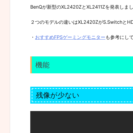
BenQが新型のXL2420ZとXL2411Zを発表しま
２つのモデルの違いはXL2420ZがS.Switchと
・
おすすめFPSゲーミングモニター
も参考にし
機能
残像が少ない