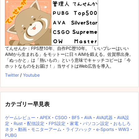
てんせんか：FPS歴10年、自作PC歴10年。「いいプレーはいい
AIMから生まれる」をモットーに日々AIMを鍛える。佐賀県出身。
「ぬっかと」は「熱いもの」という意味でキャッチコピーは「今
ホットなものをお届け！」当サイトはWeb広告を導入。
Twitter
/
Youtube
カテゴリー早見表
ゲームレビュー
・
APEX
・
CSGO
・
BF5
・
AVA
・
AVA武器
・
AVA設
定
・
Rust
・
配信設定
・
FPS設定
・
家電
・
パソコン設定
・
おもしろ
ネタ
・
動画
・
モニターアーム
・
ライフハック
・
e-Sports
・
WW3
・
PUBG