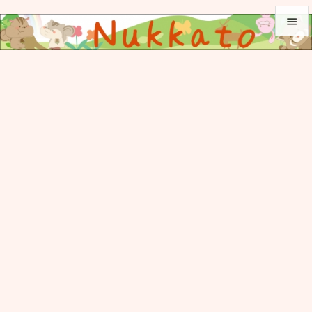


メニュ

サイド

前へ

次へ

検索