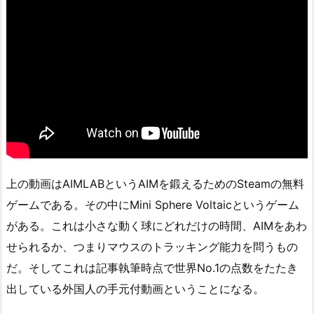
上の動画はAIMLABというAIMを鍛えるためのSteamの無料
ゲームである。その中にMini Sphere Voltaicというゲーム
がある。これは小さな動く球にどれだけの時間、AIMをあわ
せられるか、つまりマウスのトラッキング能力を問うもの
だ。そしてこれは記事執筆時点で世界No.1の点数をたたき
出している外国人の手元付動画ということになる。