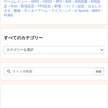
ゲームレビュー
・
APEX
・
CSGO
・
BF5
・
AVA
・
AVA武器
・
AVA設
定
・
Rust
・
配信設定
・
FPS設定
・
家電
・
パソコン設定
・
おもしろ
ネタ
・
動画
・
モニターアーム
・
ライフハック
・
e-Sports
・
WW3
・
PUBG
すべてのカテゴリー
す
べ
て
の
カ
テ
ゴ
リ
ー