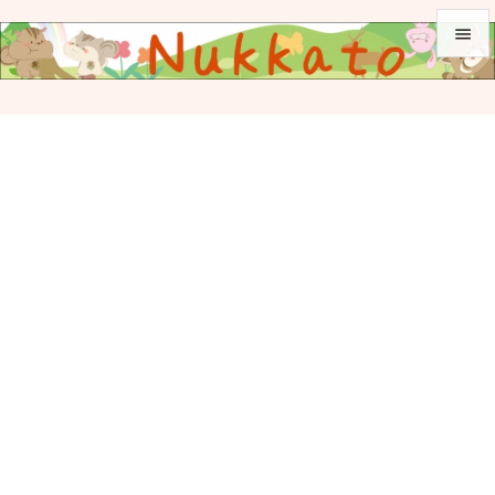


メニュ

サイド

前へ

次へ

検索