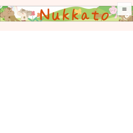


メニュ

サイド

前へ

次へ

検索