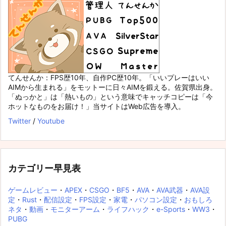
てんせんか：FPS歴10年、自作PC歴10年。「いいプレーはいい
AIMから生まれる」をモットーに日々AIMを鍛える。佐賀県出身。
「ぬっかと」は「熱いもの」という意味でキャッチコピーは「今
ホットなものをお届け！」当サイトはWeb広告を導入。
Twitter
/
Youtube
カテゴリー早見表
ゲームレビュー
・
APEX
・
CSGO
・
BF5
・
AVA
・
AVA武器
・
AVA設
定
・
Rust
・
配信設定
・
FPS設定
・
家電
・
パソコン設定
・
おもしろ
ネタ
・
動画
・
モニターアーム
・
ライフハック
・
e-Sports
・
WW3
・
PUBG