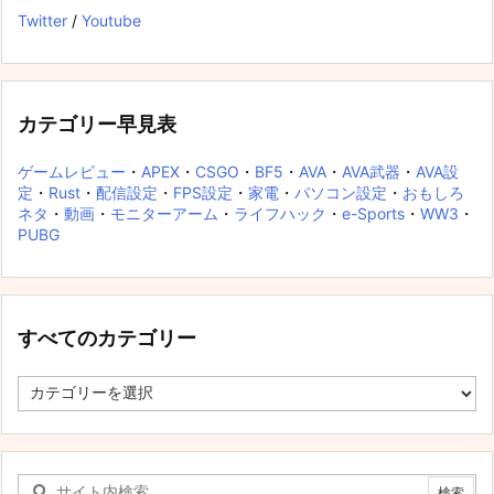
Twitter
/
Youtube
カテゴリー早見表
ゲームレビュー
・
APEX
・
CSGO
・
BF5
・
AVA
・
AVA武器
・
AVA設
定
・
Rust
・
配信設定
・
FPS設定
・
家電
・
パソコン設定
・
おもしろ
ネタ
・
動画
・
モニターアーム
・
ライフハック
・
e-Sports
・
WW3
・
PUBG
すべてのカテゴリー
す
べ
て
の
カ
テ