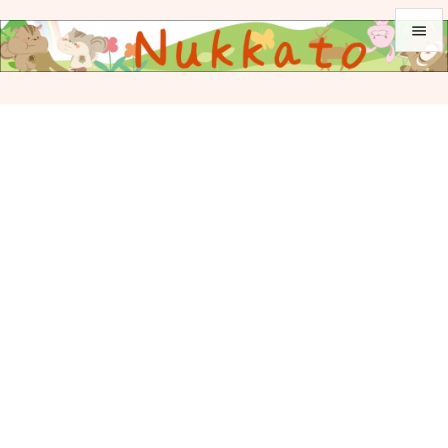


メニュ

サイド

前へ

次へ

検索