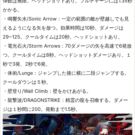
弾数は無限。ヘッドショットあり。フルチャージには1.35秒
かかる。
・鳴響矢水/Sonic Arrow：一定の範囲の敵が壁越しでも見
えるようになる矢を放つ。効果時間は10秒。ダメージは
29~125。クールタイムは20秒。ヘッドショットあり。
・電光石火/Storm Arrows：70ダメージの矢を高速で6発放
つ。クールタイムは8秒。ヘッドショットダメージあり。１
秒で3発、2秒で6発。
・体術/Lunge：ジャンプした後に横に二段ジャンプする。
クールダウンは５秒。
・壁登り/Wall Climb：壁をかけあがる。
・龍撃波/DRAGONSTRIKE：精霊の龍を召喚する。ダメー
ジは１秒間に200。発動まで1.5秒。