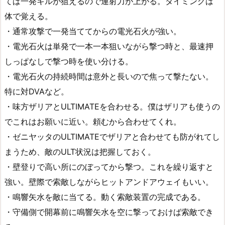
てば一発キルが狙えるので連射力が上がる。タイミングは
体で覚える。
・通常攻撃で一発当ててからの電光石火が強い。
・電光石火は単発で一本一本狙いながら撃つ時と、最速押
しっぱなしで撃つ時を使い分ける。
・電光石火の持続時間は意外と長いので焦って撃たない。
特に対DVAなど。
・味方ザリアとULTIMATEを合わせる。僕はザリアも使うの
でこれはお願いに近い。頼むから合わせてくれ。
・ゼニヤッタのULTIMATEでザリアと合わせても防がれてし
まうため、敵のULT状況は把握しておく。
・壁登りで高い所にのぼってから撃つ。これを繰り返すと
強い。壁際で索敵しながらヒットアンドアウェイもいい。
・鳴響矢水を敵に当てる。動く索敵装置の完成である。
・守備側で開幕前に鳴響矢水を空に撃っておけば索敵でき