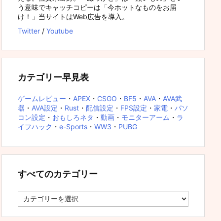
う意味でキャッチコピーは「今ホットなものをお届
け！」当サイトはWeb広告を導入。
Twitter
/
Youtube
カテゴリー早見表
ゲームレビュー
・
APEX
・
CSGO
・
BF5
・
AVA
・
AVA武
器
・
AVA設定
・
Rust
・
配信設定
・
FPS設定
・
家電
・
パソ
コン設定
・
おもしろネタ
・
動画
・
モニターアーム
・
ラ
イフハック
・
e-Sports
・
WW3
・
PUBG
すべてのカテゴリー
す
べ
て