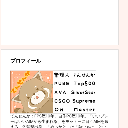
プロフィール
てんせんか：FPS歴10年、自作PC歴10年。「いいプレ
ーはいいAIMから生まれる」をモットーに日々AIMを鍛
える。佐賀県出身。「ぬっかと」は「熱いもの」とい