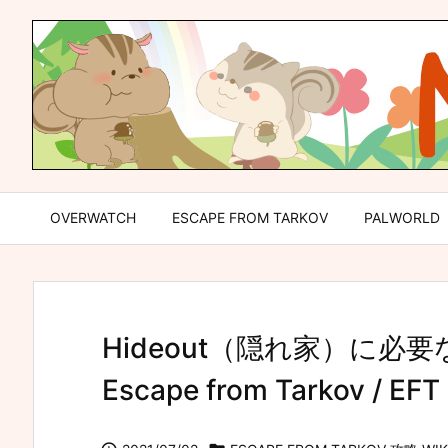
OVERWATCH
ESCAPE FROM TARKOV
PALWORLD
Hideout（隠れ家）に
Escape from Tarkov / EFT