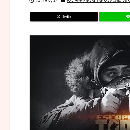

2021/07/02

ESCAPE FROM TARKOV 攻略 WIKI
Twitter