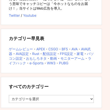
う意味でキャッチコピーは「今ホットなものをお届
け！」当サイトはWeb広告を導入。
Twitter
/
Youtube
カテゴリー早見表
ゲームレビュー
・
APEX
・
CSGO
・
BF5
・
AVA
・
AVA武
器
・
AVA設定
・
Rust
・
配信設定
・
FPS設定
・
家電
・
パソ
コン設定
・
おもしろネタ
・
動画
・
モニターアーム
・
ラ
イフハック
・
e-Sports
・
WW3
・
PUBG
すべてのカテゴリー
す
べ
て