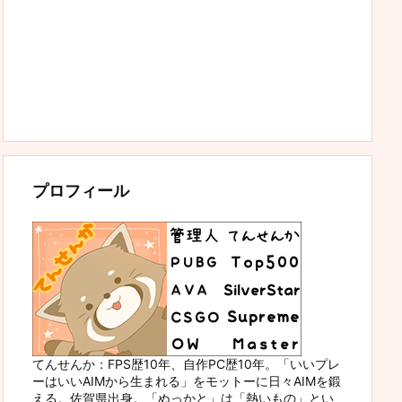
プロフィール
てんせんか：FPS歴10年、自作PC歴10年。「いいプレ
ーはいいAIMから生まれる」をモットーに日々AIMを鍛
える。佐賀県出身。「ぬっかと」は「熱いもの」とい