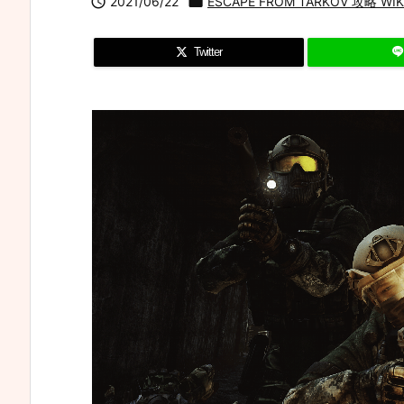

2021/06/22

ESCAPE FROM TARKOV 攻略 WIKI
Twitter