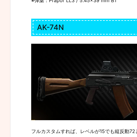
※弾薬：Prapor LL3 / 5.45×39 mm BT
AK-74N
フルカスタムすれば、レベルが15でも縦反動7