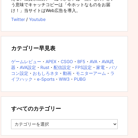
う意味でキャッチコピーは「今ホットなものをお届
け！」当サイトはWeb広告を導入。
Twitter
/
Youtube
カテゴリー早見表
ゲームレビュー
・
APEX
・
CSGO
・
BF5
・
AVA
・
AVA武
器
・
AVA設定
・
Rust
・
配信設定
・
FPS設定
・
家電
・
パソ
コン設定
・
おもしろネタ
・
動画
・
モニターアーム
・
ラ
イフハック
・
e-Sports
・
WW3
・
PUBG
すべてのカテゴリー
す
べ
て