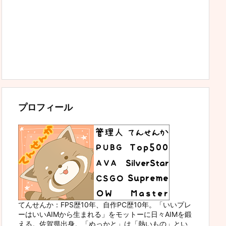
プロフィール
てんせんか：FPS歴10年、自作PC歴10年。「いいプレ
ーはいいAIMから生まれる」をモットーに日々AIMを鍛
える。佐賀県出身。「ぬっかと」は「熱いもの」とい