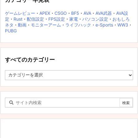
ゲームレビュー
・
APEX
・
CSGO
・
BF5
・
AVA
・
AVA武器
・
AVA設
定
・
Rust
・
配信設定
・
FPS設定
・
家電
・
パソコン設定
・
おもしろ
ネタ
・
動画
・
モニターアーム
・
ライフハック
・
e-Sports
・
WW3
・
PUBG
すべてのカテゴリー
す
べ
て
の
カ
テ
ゴ
リ
ー