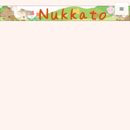


メニュ

サイド

前へ

次へ

検索