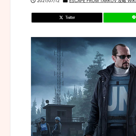

2021/07/12

ESCAPE FROM TARKOV 攻略 WIKI 
Twitter