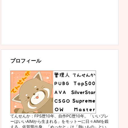
プロフィール
てんせんか：FPS歴10年、自作PC歴10年。「いいプレ
ーはいいAIMから生まれる」をモットーに日々AIMを鍛
える。佐賀県出身。「ぬっかと」は「熱いもの」とい