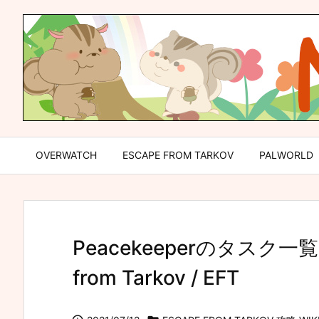
OVERWATCH
ESCAPE FROM TARKOV
PALWORLD
Peacekeeperのタスク一
from Tarkov / EFT