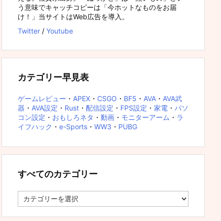
う意味でキャッチコピーは「今ホットなものをお届
け！」当サイトはWeb広告を導入。
Twitter
/
Youtube
カテゴリー早見表
ゲームレビュー
・
APEX
・
CSGO
・
BF5
・
AVA
・
AVA武
器
・
AVA設定
・
Rust
・
配信設定
・
FPS設定
・
家電
・
パソ
コン設定
・
おもしろネタ
・
動画
・
モニターアーム
・
ラ
イフハック
・
e-Sports
・
WW3
・
PUBG
すべてのカテゴリー
す
べ
て