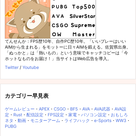
てんせんか：FPS歴10年、自作PC歴10年。「いいプレーはいい
AIMから生まれる」をモットーに日々AIMを鍛える。佐賀県出身。
「ぬっかと」は「熱いもの」という意味でキャッチコピーは「今
ホットなものをお届け！」当サイトはWeb広告を導入。
Twitter
/
Youtube
カテゴリー早見表
ゲームレビュー
・
APEX
・
CSGO
・
BF5
・
AVA
・
AVA武器
・
AVA設
定
・
Rust
・
配信設定
・
FPS設定
・
家電
・
パソコン設定
・
おもしろ
ネタ
・
動画
・
モニターアーム
・
ライフハック
・
e-Sports
・
WW3
・
PUBG