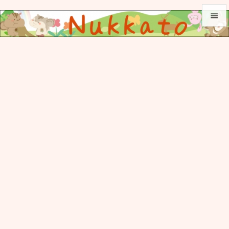


メニュ

サイド

前へ

次へ

検索