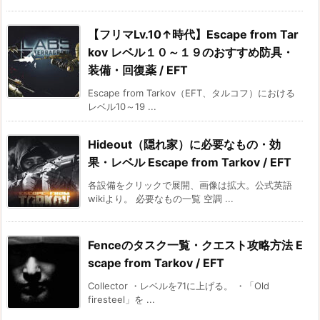
【フリマLv.10↑時代】Escape from Tar
kov レベル１０～１９のおすすめ防具・
装備・回復薬 / EFT
Escape from Tarkov（EFT、タルコフ）における
レベル10～19 ...
Hideout（隠れ家）に必要なもの・効
果・レベル Escape from Tarkov / EFT
各設備をクリックで展開、画像は拡大。公式英語
wikiより。 必要なもの一覧 空調 ...
Fenceのタスク一覧・クエスト攻略方法 E
scape from Tarkov / EFT
Collector ・レベルを71に上げる。 ・「Old
firesteel」を ...