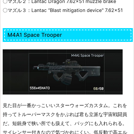
〇マズル２：Lantac Dragon 7.62×51 muzzle brake
〇マズル３：Lantac “Blast mitigation device" 7.62×51
M4A1 Space Trooper
見た目が一番かっこいいスターウォーズカスタム。これを
持ってトルーパーマスクをかぶれば君も立派な宇宙戦闘員
だ。短銃身で狭い所でも扱えて、バッグにも入れられる。
サイレンサー付きなので気づかれにくい。低反動で高エル