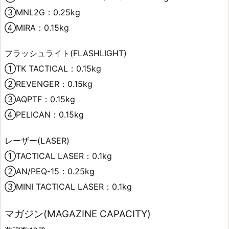
③MNL2G：0.25kg
④MIRA：0.15kg
フラッシュライト(FLASHLIGHT)
①TK TACTICAL：0.15kg
②REVENGER：0.15kg
③AQPTF：0.15kg
④PELICAN：0.15kg
レーザー(LASER)
①TACTICAL LASER：0.1kg
②AN/PEQ-15：0.25kg
③MINI TACTICAL LASER：0.1kg
マガジン(MAGAZINE CAPACITY)