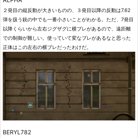
ALPHA
２発目の縦反動が大きいものの、３発目以降の反動は7.62
弾を扱う銃の中でも一番小さいことがわかる。ただ、7発目
以降くらいから左右ジグザグに横ブレがあるので、遠距離
での制御が難しい。使っていて変なブレがあるなと思った
正体はこの左右の横ブレだったわけだ。
BERYL782