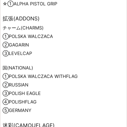
☆①ALPHA PISTOL GRIP
拡張(ADDONS)
チャーム(CHARMS)
①POLSKA WALCZACA
②GAGARIN
③LEVELCAP
国(NATIONAL)
①POLSKA WALCZACA WITHFLAG
②RUSSIAN
③POLISH EAGLE
④POLISHFLAG
⑤GERMANY
迷彩(CAMOUFLAGE)