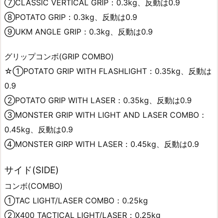
⑦CLASSIC VERTICAL GRIP：0.3kg、反動は0.9
⑧POTATO GRIP：0.3kg、反動は0.9
⑨UKM ANGLE GRIP：0.3kg、反動は0.9
グリップコンボ(GRIP COMBO)
☆①POTATO GRIP WITH FLASHLIGHT：0.35kg、反動は
0.9
②POTATO GRIP WITH LASER：0.35kg、反動は0.9
③MONSTER GRIP WITH LIGHT AND LASER COMBO：
0.45kg、反動は0.9
④MONSTER GIRP WITH LASER：0.45kg、反動は0.9
サイド(SIDE)
コンボ(COMBO)
①TAC LIGHT/LASER COMBO：0.25kg
②X400 TACTICAL LIGHT/LASER：0.25kg