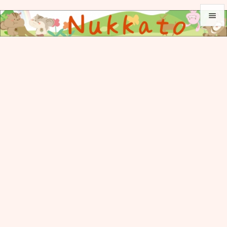


メニュ

サイド

前へ

次へ

検索