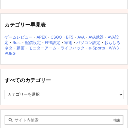
カテゴリー早見表
ゲームレビュー
・
APEX
・
CSGO
・
BF5
・
AVA
・
AVA武器
・
AVA設
定
・
Rust
・
配信設定
・
FPS設定
・
家電
・
パソコン設定
・
おもしろ
ネタ
・
動画
・
モニターアーム
・
ライフハック
・
e-Sports
・
WW3
・
PUBG
すべてのカテゴリー
す
べ
て
の
カ
テ
ゴ