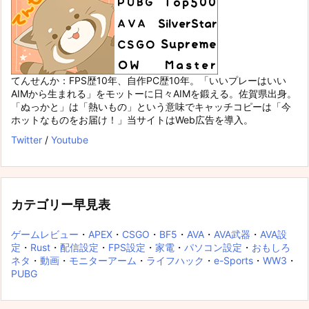
てんせんか：FPS歴10年、自作PC歴10年。「いいプレーはいい
AIMから生まれる」をモットーに日々AIMを鍛える。佐賀県出身。
「ぬっかと」は「熱いもの」という意味でキャッチコピーは「今
ホットなものをお届け！」当サイトはWeb広告を導入。
Twitter
/
Youtube
カテゴリー早見表
ゲームレビュー
・
APEX
・
CSGO
・
BF5
・
AVA
・
AVA武器
・
AVA設
定
・
Rust
・
配信設定
・
FPS設定
・
家電
・
パソコン設定
・
おもしろ
ネタ
・
動画
・
モニターアーム
・
ライフハック
・
e-Sports
・
WW3
・
PUBG