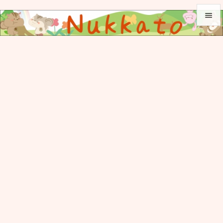


メニュ

サイド

前へ

次へ

検索