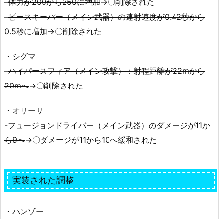
–
体力が200から250に増加
→〇削除された
–
ピースキーパー（メイン武器）の連射速度が0.42秒から
0.5秒に増加
→〇削除された
・シグマ
–
ハイパースフィア（メイン攻撃）：射程距離が22mから
20mへ
→〇削除された
・オリーサ
-フュージョンドライバー（メイン武器）の
ダメージが11か
ら9へ
→〇ダメージが11から10へ緩和された
実装された調整
・ハンゾー