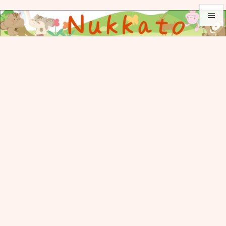


メニュ

サイド

前へ

次へ

検索