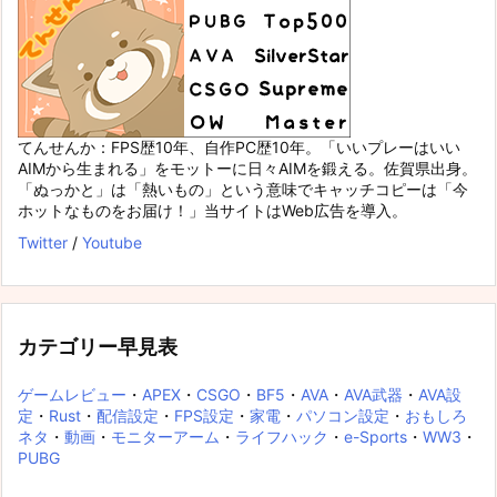
てんせんか：FPS歴10年、自作PC歴10年。「いいプレーはいい
AIMから生まれる」をモットーに日々AIMを鍛える。佐賀県出身。
「ぬっかと」は「熱いもの」という意味でキャッチコピーは「今
ホットなものをお届け！」当サイトはWeb広告を導入。
Twitter
/
Youtube
カテゴリー早見表
ゲームレビュー
・
APEX
・
CSGO
・
BF5
・
AVA
・
AVA武器
・
AVA設
定
・
Rust
・
配信設定
・
FPS設定
・
家電
・
パソコン設定
・
おもしろ
ネタ
・
動画
・
モニターアーム
・
ライフハック
・
e-Sports
・
WW3
・
PUBG