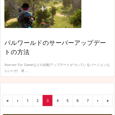
パルワールドのサーバーアップデー
トの方法
Xserver For Gameなどの自動アップデートがついているバージョンな
らいいが、発 ...
«
‹
1
2
3
4
5
6
7
›
»