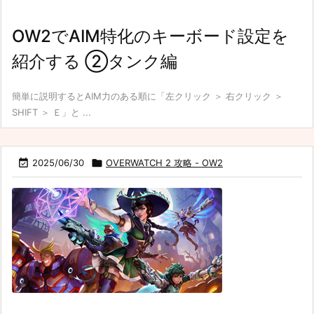
OW2でAIM特化のキーボード設定を
紹介する ②タンク編
簡単に説明するとAIM力のある順に「左クリック ＞ 右クリック ＞
SHIFT ＞ Ｅ」と ...

2025/06/30

OVERWATCH 2 攻略 - OW2