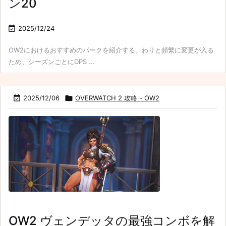
ン20

2025/12/24
OW2におけるおすすめのパークを紹介する。わりと頻繁に変更が入る
ため、シーズンごとにDPS ...

2025/12/06

OVERWATCH 2 攻略 - OW2
OW2 ヴェンデッタの最強コンボを解