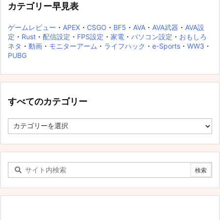
カテゴリー早見表
ゲームレビュー
・
APEX
・
CSGO
・
BF5
・
AVA
・
AVA武器
・
AVA設
定
・
Rust
・
配信設定
・
FPS設定
・
家電
・
パソコン設定
・
おもしろ
ネタ
・
動画
・
モニターアーム
・
ライフハック
・
e-Sports
・
WW3
・
PUBG
すべてのカテゴリー
す
べ
て
の
カ
テ
ゴ
リ
ー