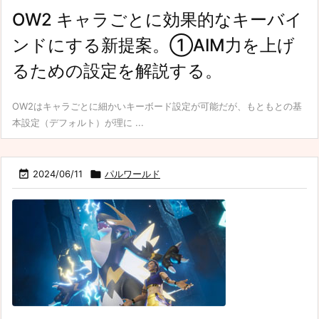
OW2 キャラごとに効果的なキーバイ
ンドにする新提案。①AIM力を上げ
るための設定を解説する。
OW2はキャラごとに細かいキーボード設定が可能だが、もともとの基
本設定（デフォルト）が理に ...

2024/06/11

パルワールド