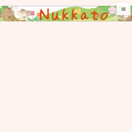


メニュ

サイド

前へ

次へ

検索