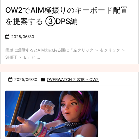
OW2でAIM極振りのキーボード配置
を提案する ③DPS編

2025/06/30
簡単に説明するとAIM力のある順に「左クリック ＞ 右クリック ＞
SHIFT ＞ Ｅ」と ...

2025/06/30

OVERWATCH 2 攻略 - OW2