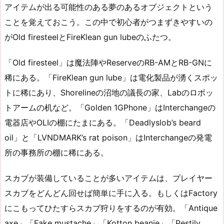
アイテムが出る可能性のある夢のあるオブジェクトという
ことを覚えておこう。この中で初心者がつまずきやすいの
がOld firesteelとFireKlean gun lubeのふたつ。
「Old firesteel」は魔法陣やReserveのRB-AMとRB-GNに
稀にある。「FireKlean gun lube」は電化製品が湧くスポッ
トに稀にあり、Shorelineの沼地の議長の家、Labのロボッ
トアームの机など。「Golden 1GPhone」はInterchangeの
電器店やOLIの棚にたまにある。「Deadlyslob’s beard
oil」と「LVNDMARK’s rat poison」はInterchangeの発電
所の事務所の棚に稀にある。
スカブが装備していることが多いアイテムは、プレイヤー
スカブをどんどん回せば簡単に手に入る。もしくはFactory
にこもってひたすらスカブ狩りをするのが有効。「Antique
axe」「Fake mustache」「Kotton beanie」「Pestily