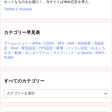
ホットなものをお届け！」当サイトはWeb広告を導入。
Twitter
/
Youtube
カテゴリー早見表
ゲームレビュー
・
APEX
・
CSGO
・
BF5
・
AVA
・
AVA武器
・
AVA設
定
・
Rust
・
配信設定
・
FPS設定
・
家電
・
パソコン設定
・
おもしろ
ネタ
・
動画
・
モニターアーム
・
ライフハック
・
e-Sports
・
WW3
・
PUBG
すべてのカテゴリー
す
べ
て
の
カ