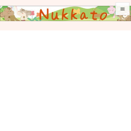


メニュ

サイド

前へ

次へ

検索